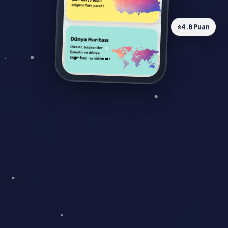
⭐
4.8 Puan