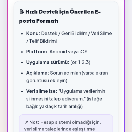
📝 Hızlı Destek İçin Önerilen E-
posta Formatı
Konu:
Destek / Geri Bildirim / Veri Silme
/ Telif Bildirimi
Platform:
Android veya iOS
Uygulama sürümü:
(ör. 1.2.3)
Açıklama:
Sorun adımları (varsa ekran
görüntüsü ekleyin)
Veri silme ise:
"Uygulama verilerimin
silinmesini talep ediyorum." (isteğe
bağlı: yaklaşık tarih aralığı)
📌
Not:
Hesap sistemi olmadığı için,
veri silme taleplerinde eşleştirme