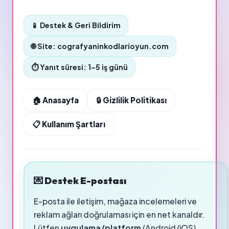
📱 Destek & Geri Bildirim
🌐 Site: cografyaninkodlarioyun.com
⏱️ Yanıt süresi: 1–5 iş günü
🏠 Anasayfa
🔒 Gizlilik Politikası
📋 Kullanım Şartları
💌 Destek E-postası
E-posta ile iletişim, mağaza incelemeleri ve
reklam ağları doğrulaması için en net kanaldır.
Lütfen
uygulama/platform
(Android/iOS),