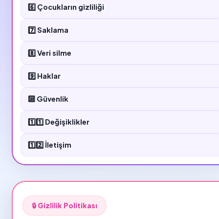
6️⃣ Çocukların gizliliği
7️⃣ Saklama
8️⃣ Veri silme
9️⃣ Haklar
🔟 Güvenlik
1️⃣1️⃣ Değişiklikler
1️⃣2️⃣ İletişim
🔒 Gizlilik Politikası