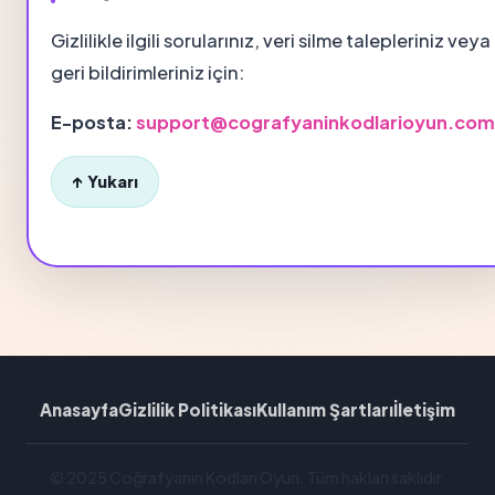
Gizlilikle ilgili sorularınız, veri silme talepleriniz veya
geri bildirimleriniz için:
E-posta:
support@cografyaninkodlarioyun.com
↑ Yukarı
Anasayfa
Gizlilik Politikası
Kullanım Şartları
İletişim
© 2025 Coğrafyanın Kodları Oyun. Tüm hakları saklıdır.