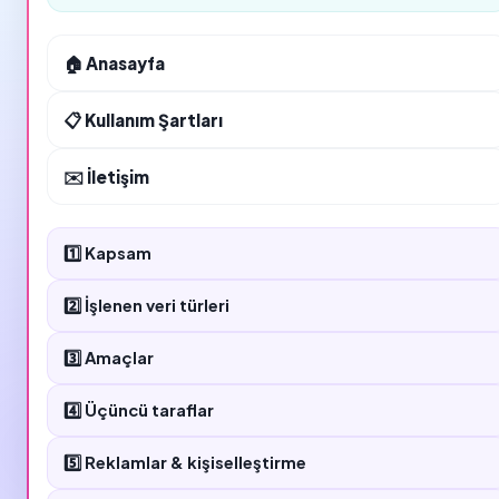
🏠 Anasayfa
📋 Kullanım Şartları
✉️ İletişim
1️⃣ Kapsam
2️⃣ İşlenen veri türleri
3️⃣ Amaçlar
4️⃣ Üçüncü taraflar
5️⃣ Reklamlar & kişiselleştirme