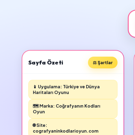
Sayfa Özeti
⚖️ Şartlar
📱 Uygulama: Türkiye ve Dünya
Haritaları Oyunu
🗺️ Marka: Coğrafyanın Kodları
Oyun
🌐 Site:
cografyaninkodlarioyun.com