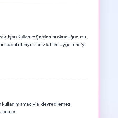
rak; işbu Kullanım Şartları'nı okuduğunuzu,
tları kabul etmiyorsanız lütfen Uygulama'yı
n
kullanım amacıyla,
devredilemez
,
e sunulur.