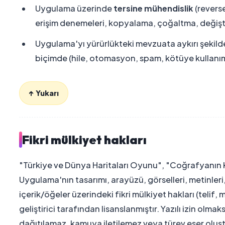
Uygulama üzerinde
tersine mühendislik
(revers
erişim denemeleri, kopyalama, çoğaltma, değişti
Uygulama'yı yürürlükteki mevzuata aykırı şekilde
biçimde (hile, otomasyon, spam, kötüye kullanım
↑ Yukarı
Fikri mülkiyet hakları
"Türkiye ve Dünya Haritaları Oyunu", "Coğrafyanın Ko
Uygulama'nın tasarımı, arayüzü, görselleri, metinleri, 
içerik/öğeler üzerindeki fikri mülkiyet hakları (telif, m
geliştirici tarafından lisanslanmıştır. Yazılı izin ol
dağıtılamaz, kamuya iletilemez veya türev eser oluş