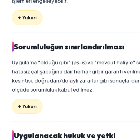
işlemleri engelleyebilir.
↑ Yukarı
Sorumluluğun sınırlandırılması
Uygulama "olduğu gibi" (
as-is
) ve "mevcut haliyle" 
hatasız çalışacağına dair herhangi bir garanti veril
kesintisi, doğrudan/dolaylı zararlar gibi sonuçlardan
ölçüde sorumluluk kabul edilmez.
↑ Yukarı
Uygulanacak hukuk ve yetki