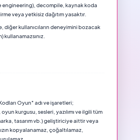
e engineering), decompile, kaynak koda
rme veya yetkisiz dağıtım yasaktır.
, diğer kullanıcıların deneyimini bozacak
) kullanamazsınız.
dları Oyun" adı ve işaretleri;
oyun kurgusu, sesleri, yazılımı ve ilgili tüm
arka, tasarım vb.) geliştiriciye aittir veya
maksızın kopyalanamaz, çoğaltılamaz,
turulamaz.