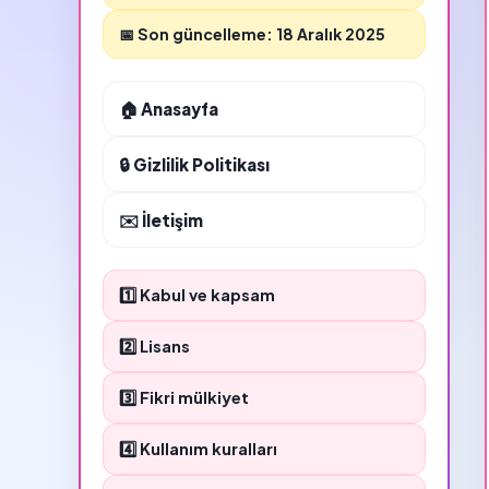
📅 Son güncelleme: 18 Aralık 2025
🏠 Anasayfa
🔒 Gizlilik Politikası
✉️ İletişim
1️⃣ Kabul ve kapsam
2️⃣ Lisans
3️⃣ Fikri mülkiyet
4️⃣ Kullanım kuralları