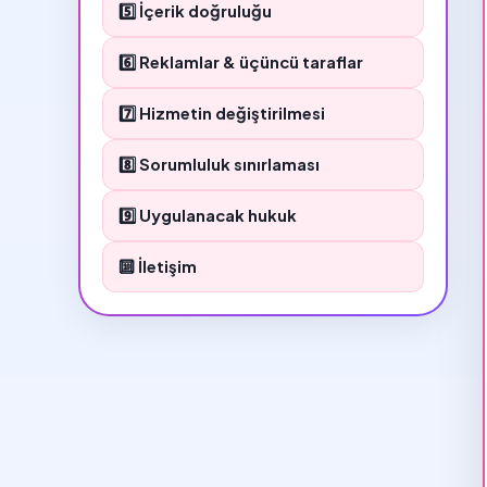
5️⃣ İçerik doğruluğu
6️⃣ Reklamlar & üçüncü taraflar
7️⃣ Hizmetin değiştirilmesi
8️⃣ Sorumluluk sınırlaması
9️⃣ Uygulanacak hukuk
🔟 İletişim