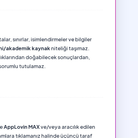
ar, sınırlar, isimlendirmeler ve bilgiler
mi/akademik kaynak
niteliği taşımaz.
lılıklarından doğabilecek sonuçlardan,
i sorumlu tutulamaz.
de
AppLovin MAX
ve/veya aracılık edilen
lamlara tıklamanız halinde üçüncü taraf